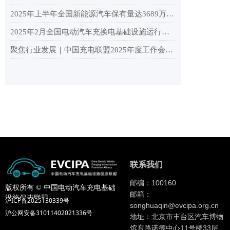
2025年上半年全国新能源汽车保有量达3689万辆，纯电动汽车保有量2553.9万辆
2025年2月全国电动汽车充换电基础设施运行情况
聚焦行业发展｜中国充电联盟2025年度工作会议在杭州顺利召开！
联系我们
邮编：100160
版权所有 ©
中国电动汽车充电基础
邮箱：
设施促进联盟
沪ICP备2025130339号
songhuaqin@evcipa.org.cn
沪公网安备31011402021336号
地址：北京市丰台区汽车博物
馆东路诺德中心11号楼33层