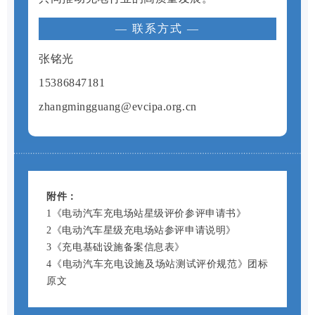
— 联系方式 —
张铭光
15386847181
zhangmingguang@evcipa.org.cn
附件：
1《电动汽车充电场站星级评价参评申请书》
2《电动汽车星级充电场站参评申请说明》
3《充电基础设施备案信息表》
4《电动汽车充电设施及场站测试评价规范》团标
原文