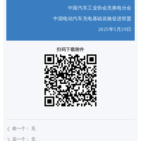
中国汽车工业协会充换电分会
中国电动汽车充电基础设施促进联盟
2025年5月29日
扫码
下载附件
前一个：
无
ꄴ
后一个：
无
ꄲ