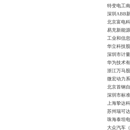
特变电工
深圳ABB
北京富电
易充新能
工业和信
华立科技
深圳市计
华为技术
浙江万马
微宏动力
北京首钢
深圳市标
上海挚达
苏州瑞可
珠海泰坦
大众汽车