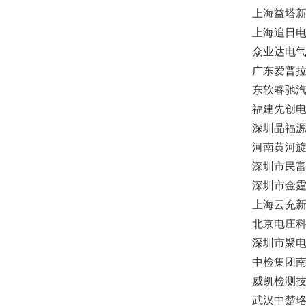
上海益塔
上海追日
众业达电
广东爱普
东软睿驰
福建先创
深圳晶福
河南黄河
深圳市民
深圳市金
上海云充
北京电庄
深圳市聚
中检集团
威凯检测
武汉中楚