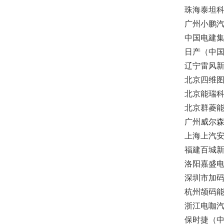
珠海泰坦
广州小鹏
中国电建
日产（中
辽宁雷风
北京四维
北京能瑞
北京群菱
广州威尔
上海上汽
福建百城
洛阳嘉盛
深圳市加
杭州颉码
浙江电咖
保时捷（