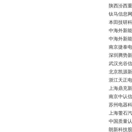
陕西汾西
钛马信息
本田技研
中海外新
中海外新
南京捷泰
深圳腾势
武汉光谷
北京凯源
浙江天正
上海鼎充
南京中认
苏州电器
上海蓥石
中国质量
朗新科技