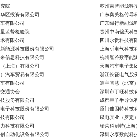
研究院
苏州吉智能源科
中华区投资有限公司
广东奥美格传导
汽车有限公司
广东绿行新能源
质量监督检验院
贵州中南锦天科
技术有限公司
四川永贵科技有
斯新能源科技股份有限公司
上海昕电气科技
未来信息科技有限公司
杭州智谷数字能
业（上海）有限公司
天海汽车电子集
国）汽车贸易有限公司
浙江长征电气股
汽车有限公司
震宇智慧（北京
态交通协会
深圳市丁旺科技
科技股份有限公司
成都巨子半导体
合电子科技股份有限公司
厦门佳因特科技
科技有限公司
磁电实业（罗定
电力科技有限公司
瑞莱科耐特(上
伟创自动化设备有限公司
深圳永泰数能科