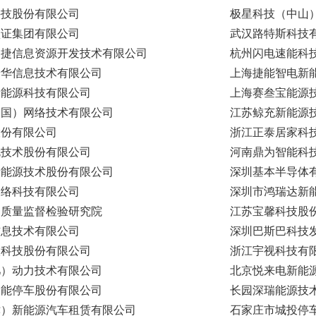
科技股份有限公司
极星科技（中山
认证集团有限公司
武汉路特斯科技
迅捷信息资源开发技术有限公司
杭州闪电速能科
普华信息技术有限公司
上海捷能智电新
新能源科技有限公司
上海赛叁宝能源
中国）网络技术有限公司
江苏鲸充新能源
股份有限公司
浙江正泰居家科
伦技术股份有限公司
河南鼎为智能科
新能源技术股份有限公司
深圳基本半导体
网络科技有限公司
深圳市鸿瑞达新
品质量监督检验研究院
江苏宝馨科技股
信息技术有限公司
深圳巴斯巴科技
联科技股份有限公司
浙江宇视科技有
肥）动力技术有限公司
北京悦来电新能
智能停车股份有限公司
长园深瑞能源技
津）新能源汽车租赁有限公司
石家庄市城投停