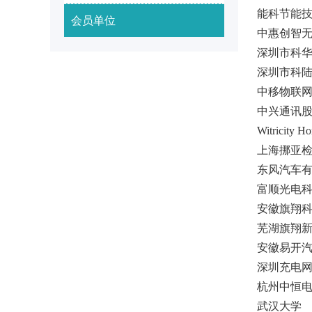
能科节能
会员单位
中惠创智
深圳市科
深圳市科
中移物联
中兴通讯
Witricity H
上海挪亚
东风汽车
富顺光电
安徽旗翔
芜湖旗翔
安徽易开
深圳充电
杭州中恒
武汉大学