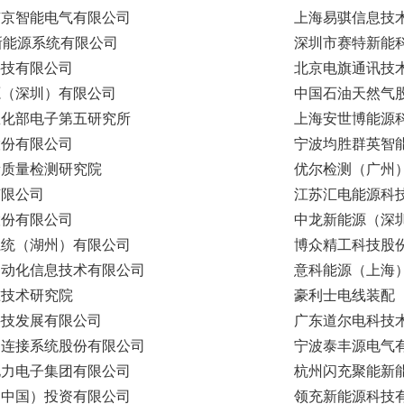
南京智能电气有限公司
上海易骐信息技
新能源系统有限公司
深圳市赛特新能
科技有限公司
北京电旗通讯技
源（深圳）有限公司
中国石油天然气
息化部电子第五研究所
上海安世博能源
股份有限公司
宁波均胜群英智
量质量检测研究院
优尔检测（广州
有限公司
江苏汇电能源科
股份有限公司
中龙新能源（深
系统（湖州）有限公司
博众精工科技股
自动化信息技术有限公司
意科能源（上海
准技术研究院
豪利士电线装配
科技发展有限公司
广东道尔电科技
达连接系统股份有限公司
宁波泰丰源电气
电力电子集团有限公司
杭州闪充聚能新
（中国）投资有限公司
领充新能源科技