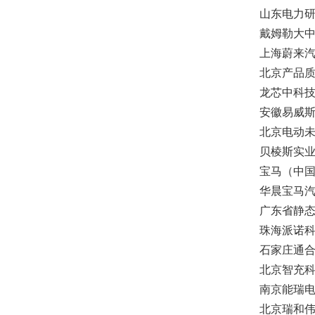
山东电力
戴姆勒大
上海蔚来
北京产品
龙芯中科
安徽易威
北京电动
贝棱斯实
宝马（中
华晨宝马
广东省静
珠海派诺
石家庄通
北京智充
南京能瑞
北京瑞和