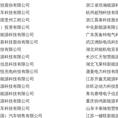
科技股份有限公司
浙江省浩瀚能源
汽车科技有限公司
杭州超翔科技有
集团贵州工程公司
浙江晨泰科技股
国）投资有限公司
中化新能源有限
新能源科技有限公司
广东英备特电气
图新科技股份有限公司
武汉洲际电讯科
科技有限公司
湖北祥能机电安
能源科技有限公司
长沙汇天智慧能
森信息科技有限公司
湖北飞莱特新能
安悦充电科技有限公司
晟曼电力科技有
新能源科技有限公司
江苏开鑫充能源
电源科技有限公司
欣旺达动力科技
码能源科技有限公司
青岛赛维电子信
能源科技有限公司
重庆协鸿新能源
汽车科技有限公司
山东卡泰驰智慧
中国）汽车销售有限公司
江苏一键联新能