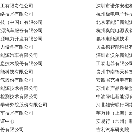
重工有限责任公司
深圳市诺尔安磁
网络技术有限公司
杭州极电电子科
科技（中国）有限公司
北京豪能汇新能
能源汽车服务有限公司
杭州奥能电源设
能源电力开发有限公司
氢积电能源技术
电力设备有限公司
贝兹德智能科技
新能源汽车有限公司
深圳市沃尔新能
信息技术股份有限公司
工泰电器有限公
新能科技有限公司
贵州中南锦天科
电气股份有限公司
安徽省充换电有
新能源技术有限公司
苏州市产品质量
信检测技术有限公司
中油绿电新能源
科学研究院股份有限公司
河北雄安联行网
汽车技术有限公司
芊万佳（上海）
认证中心
安易行（常州）
股份有限公司
吉利汽车研究院