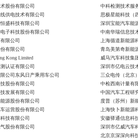
技术股份有限公司
中科检测技术服
无线供电技术有限公司
思极星能科技（
华恒盛科技有限公司
深圳宝能汽车能
陆电子科技股份有限公司
中南华瑞信息技
网有限公司
上海循道新能源
股份有限公司
青岛美第奇新能
ong Kong Limited
威马汽车科技集
检测认证有限公司
深圳市亿电云技
有限公司东风日产乘用车公司
三众电传（北京
科技股份有限公司
中检西南计量有
科技发展有限公司
中国汽车工程研
新能源股份有限公司
度普（苏州）新
汽车运营股份有限公司
上海快卜新能源
网科技有限公司
安徽驿通信息科
电气股份有限公司
深圳市亿威汽车
北京京深深向科