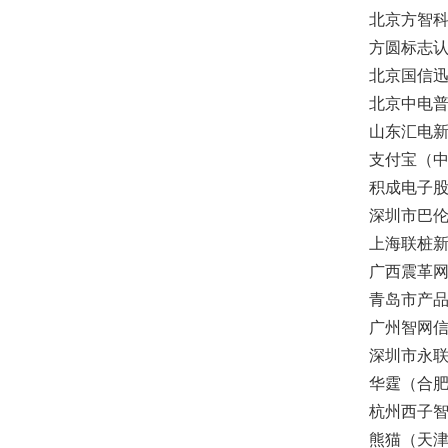
北京方智
方圆标志
北京国信
北京中电
山东汇电
支付宝（
积成电子
深圳市巴
上海联桩
广西震革
青岛市产
广州智网
深圳市永
华霆（合
杭州西子
熊猫（天